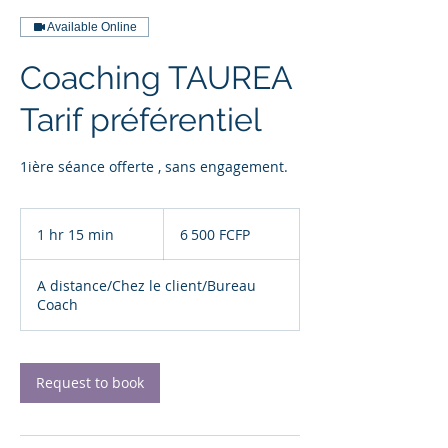
Available Online
Coaching TAUREA
Tarif préférentiel
1ière séance offerte , sans engagement.
6 500
francs
1 hr 15 min
1
6 500 FCFP
CFP
h
1
A distance/Chez le client/Bureau
5
Coach
m
i
n
Request to book