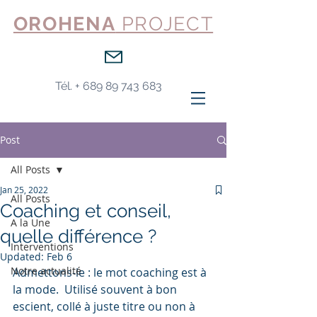
OROHENA
PROJECT
Tél. +
689 89 743 683
Post
All Posts
Jan 25, 2022
All Posts
Coaching et conseil,
A la Une
quelle différence ?
Interventions
Updated:
Feb 6
Notre actualité
Admettons-le : le mot coaching est à 
la mode.  Utilisé souvent à bon 
escient, collé à juste titre ou non à 