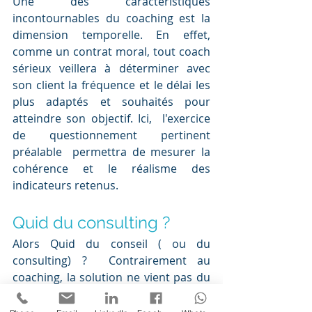
Une des caractéristiques 
incontournables du coaching est la 
dimension temporelle. En effet, 
comme un contrat moral, tout coach 
sérieux veillera à déterminer avec 
son client la fréquence et le délai les 
plus adaptés et souhaités pour 
atteindre son objectif. Ici,  l'exercice 
de questionnement pertinent 
préalable  permettra de mesurer la 
cohérence et le réalisme des 
indicateurs retenus. 
Quid du consulting ?
Alors Quid du conseil ( ou du 
consulting) ?  Contrairement au 
coaching, la solution ne vient pas du 
Client ( du coaché)  mais cette fois-ci 
du Consultant. En effet, ce dernier 